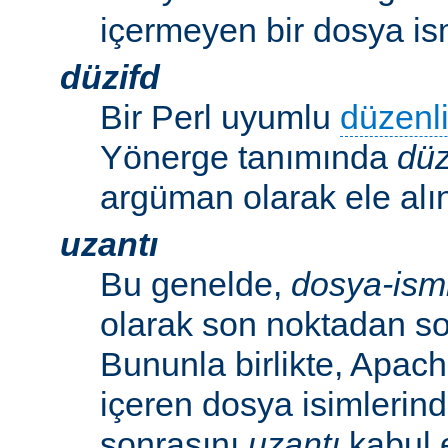
içermeyen bir dosya ism
düzifd
Bir Perl uyumlu
düzenli
Yönerge tanımında
düz
argüman olarak ele alın
uzantı
Bu genelde,
dosya-ism
olarak son noktadan so
Bununla birlikte, Apac
içeren dosya isimlerind
sonrasını
uzantı
kabul 