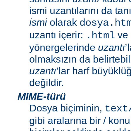
ismi uzantılarını da tan
ismi
olarak
dosya.ht
uzantı içerir:
ve
.html
yönergelerinde
uzantı
’
olmaksızın da belirtebili
uzantı
’lar harf büyüklü
değildir.
MIME-türü
Dosya biçiminin,
text
gibi aralarına bir / konu