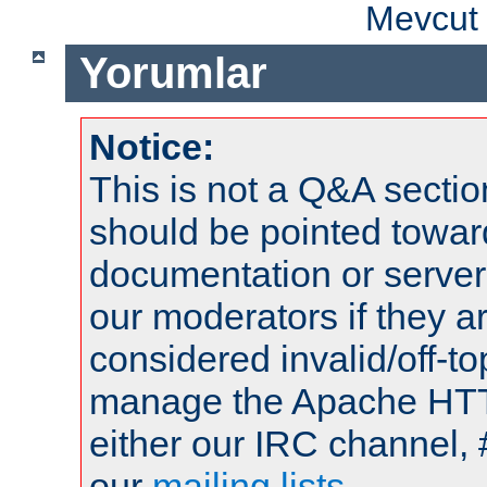
Mevcut 
Yorumlar
Notice:
This is not a Q&A sect
should be pointed towar
documentation or serve
our moderators if they a
considered invalid/off-t
manage the Apache HTTP
either our IRC channel, 
our
mailing lists
.