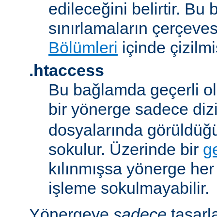
edileceğini belirtir. B
sınırlamaların çerçeve
Bölümleri
içinde çizilmiş
.htaccess
Bu bağlamda geçerli ol
bir yönerge sadece dizi
dosyalarında görüldüğ
sokulur. Üzerinde bir
g
kılınmışsa yönerge he
işleme sokulmayabilir.
Yönergeye
sadece
tasarl