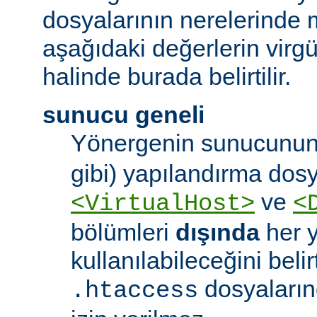
dosyalarının nerelerinde 
aşağıdaki değerlerin virgül 
halinde burada belirtilir.
sunucu geneli
Yönergenin sunucunun
gibi) yapılandırma dos
ve
<VirtualHost>
<
bölümleri
dışında
her 
kullanılabileceğini belirt
dosyaları
.htaccess