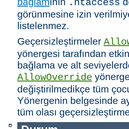
bağlam
ının
d
.htaccess
görünmesine izin verilmiy
listelenmez.
Geçersizleştirmeler
Allo
yönergesi tarafından etkinle
bağlama ve alt seviyeler
yönergel
AllowOverride
değiştirilmedikçe tüm çoc
Yönergenin belgesinde ayr
tüm olası geçersizleştirme i