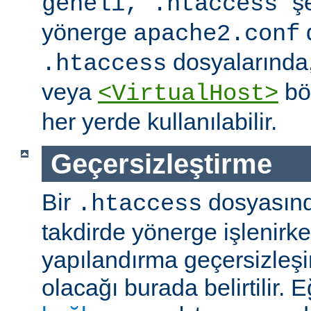
" ş
geneli, .htaccess
yönerge
apache2.conf
dosyalarında
.htaccess
veya
böl
<VirtualHost>
her yerde kullanılabilir.
Geçersizleştirme
Bir
dosyasın
.htaccess
takdirde yönerge işlenirk
yapılandırma geçersizleşi
olacağı burada belirtilir.