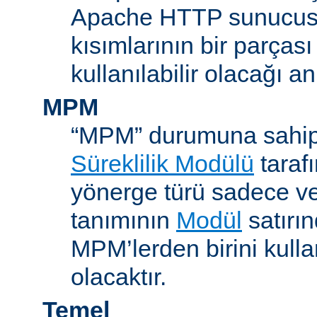
Apache HTTP sunucus
kısımlarının bir parças
kullanılabilir olacağı a
MPM
“MPM” durumuna sahip
Süreklilik Modülü
taraf
yönerge türü sadece v
tanımının
Modül
satırın
MPM’lerden birini kull
olacaktır.
Temel