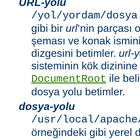
URL-yolu
/yol/yordam/dosya
gibi bir
url
’nin parçası 
şeması ve konak ismini 
dizgesini betimler.
url-
sisteminin kök dizinine
ile beli
DocumentRoot
dosya yolu betimler.
dosya-yolu
/usr/local/apache
örneğindeki gibi yerel 