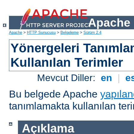
Apache 
Apache
>
HTTP Sunucusu
>
Belgeleme
>
Sürüm 2.4
Yönergeleri Tanımla
Kullanılan Terimler
Mevcut Diller:
en
|
e
Bu belgede Apache
yapılan
tanımlamakta kullanılan teri
Açıklama