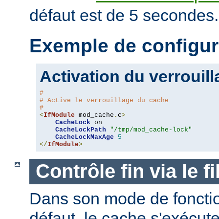
défaut est de 5 secondes.
Exemple de configur
Activation du verrouil
#
# Active le verrouillage du cache
#
<
IfModule
 mod_cache
.
c
>
CacheLock
 on

CacheLockPath
"/tmp/mod_cache-lock"
CacheLockMaxAge
5
</
IfModule
>
Contrôle fin via le 
Dans son mode de foncti
défaut, le cache s'exécut