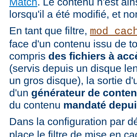
Match
. Le contenu n'est ai
lorsqu'il a été modifié, et no
En tant que filtre,
mod_cac
face d'un contenu issu de to
compris
des fichiers à acc
(servis depuis un disque le
un gros disque), la sortie d
d'un
générateur de conte
du contenu
mandaté depui
Dans la configuration par d
place le filtre de mise en c