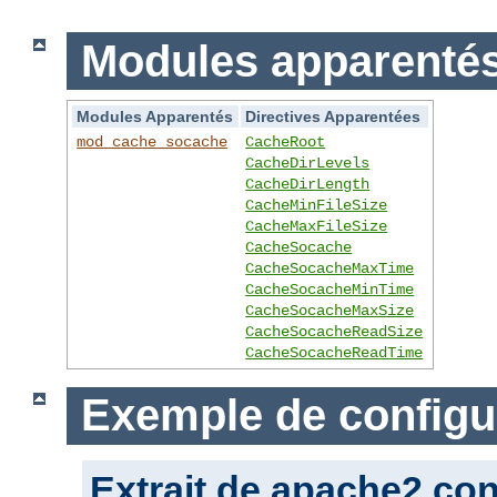
Modules apparentés 
Modules Apparentés
Directives Apparentées
mod_cache_socache
CacheRoot
CacheDirLevels
CacheDirLength
CacheMinFileSize
CacheMaxFileSize
CacheSocache
CacheSocacheMaxTime
CacheSocacheMinTime
CacheSocacheMaxSize
CacheSocacheReadSize
CacheSocacheReadTime
Exemple de configu
Extrait de apache2.con